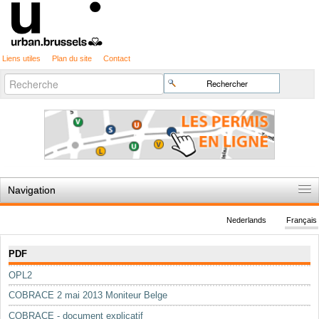
Liens utiles
Plan du site
Contact
Recherche
Chercher par
avancée…
Navigation
Accueil
Nederlands
Français
Règles du jeu
Navigation
PDF
Permis d'urbanisme
OPL2
Cartographie
COBRACE 2 mai 2013 Moniteur Belge
Etudes et publications
COBRACE - document explicatif