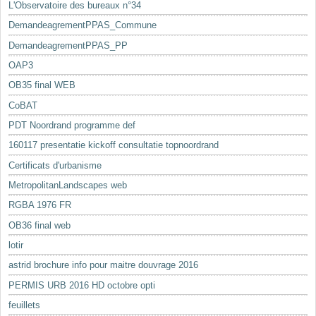
L'Observatoire des bureaux n°34
DemandeagrementPPAS_Commune
DemandeagrementPPAS_PP
OAP3
OB35 final WEB
CoBAT
PDT Noordrand programme def
160117 presentatie kickoff consultatie topnoordrand
Certificats d'urbanisme
MetropolitanLandscapes web
RGBA 1976 FR
OB36 final web
lotir
astrid brochure info pour maitre douvrage 2016
PERMIS URB 2016 HD octobre opti
feuillets