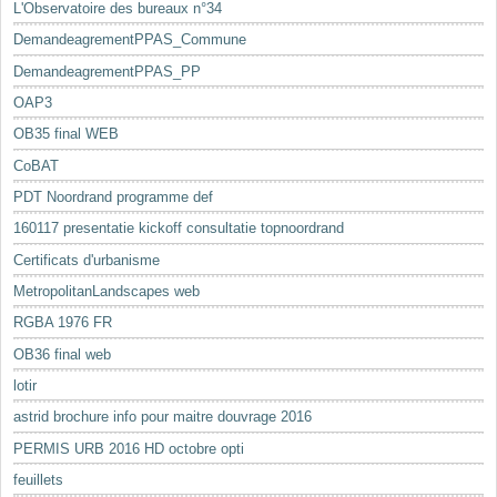
L'Observatoire des bureaux n°34
DemandeagrementPPAS_Commune
DemandeagrementPPAS_PP
OAP3
OB35 final WEB
CoBAT
PDT Noordrand programme def
160117 presentatie kickoff consultatie topnoordrand
Certificats d'urbanisme
MetropolitanLandscapes web
RGBA 1976 FR
OB36 final web
lotir
astrid brochure info pour maitre douvrage 2016
PERMIS URB 2016 HD octobre opti
feuillets