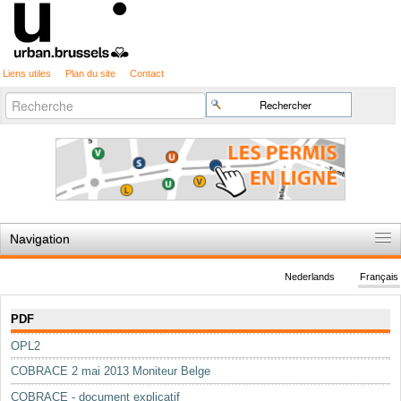
Liens utiles
Plan du site
Contact
Recherche
Chercher par
avancée…
Navigation
Accueil
Nederlands
Français
Règles du jeu
Navigation
PDF
Permis d'urbanisme
OPL2
Cartographie
COBRACE 2 mai 2013 Moniteur Belge
Etudes et publications
COBRACE - document explicatif