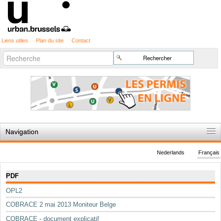
Liens utiles
Plan du site
Contact
Recherche
Chercher par
avancée…
Navigation
Accueil
Nederlands
Français
Règles du jeu
Navigation
PDF
Permis d'urbanisme
OPL2
Cartographie
COBRACE 2 mai 2013 Moniteur Belge
Etudes et publications
COBRACE - document explicatif