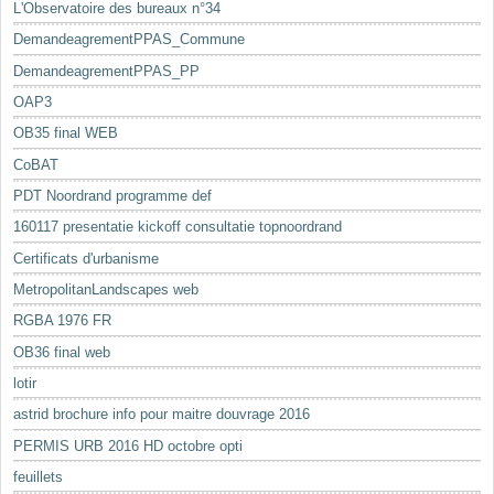
L'Observatoire des bureaux n°34
DemandeagrementPPAS_Commune
DemandeagrementPPAS_PP
OAP3
OB35 final WEB
CoBAT
PDT Noordrand programme def
160117 presentatie kickoff consultatie topnoordrand
Certificats d'urbanisme
MetropolitanLandscapes web
RGBA 1976 FR
OB36 final web
lotir
astrid brochure info pour maitre douvrage 2016
PERMIS URB 2016 HD octobre opti
feuillets