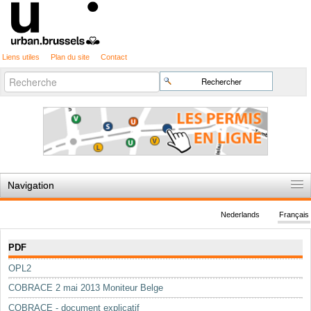
Liens utiles
Plan du site
Contact
Recherche
Chercher par
avancée…
Navigation
Accueil
Nederlands
Français
Règles du jeu
Navigation
PDF
Permis d'urbanisme
OPL2
Cartographie
COBRACE 2 mai 2013 Moniteur Belge
Etudes et publications
COBRACE - document explicatif