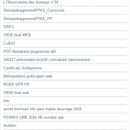
L'Observatoire des bureaux n°34
DemandeagrementPPAS_Commune
DemandeagrementPPAS_PP
OAP3
OB35 final WEB
CoBAT
PDT Noordrand programme def
160117 presentatie kickoff consultatie topnoordrand
Certificats d'urbanisme
MetropolitanLandscapes web
RGBA 1976 FR
OB36 final web
lotir
astrid brochure info pour maitre douvrage 2016
PERMIS URB 2016 HD octobre opti
feuillets