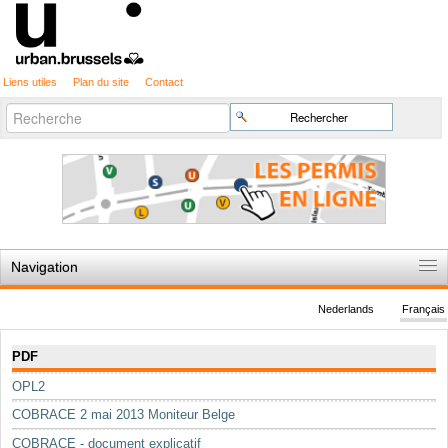
Liens utiles
Plan du site
Contact
Recherche
Chercher par
avancée…
Navigation
Accueil
Nederlands
Français
Règles du jeu
Navigation
PDF
Permis d'urbanisme
OPL2
Cartographie
COBRACE 2 mai 2013 Moniteur Belge
Etudes et publications
COBRACE - document explicatif