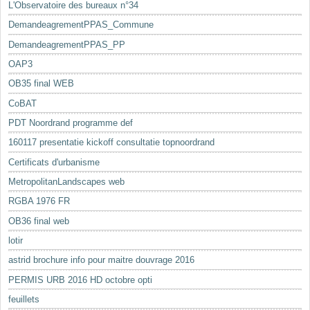
L'Observatoire des bureaux n°34
DemandeagrementPPAS_Commune
DemandeagrementPPAS_PP
OAP3
OB35 final WEB
CoBAT
PDT Noordrand programme def
160117 presentatie kickoff consultatie topnoordrand
Certificats d'urbanisme
MetropolitanLandscapes web
RGBA 1976 FR
OB36 final web
lotir
astrid brochure info pour maitre douvrage 2016
PERMIS URB 2016 HD octobre opti
feuillets