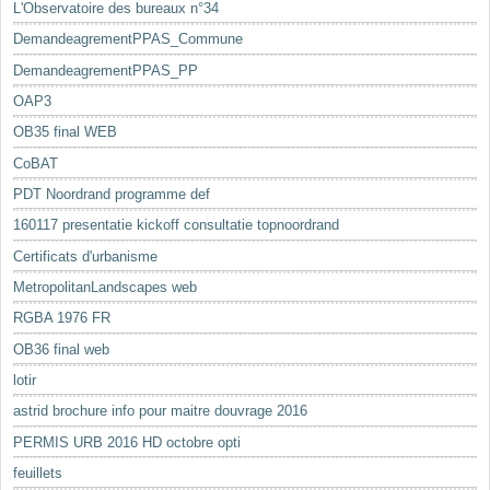
L'Observatoire des bureaux n°34
DemandeagrementPPAS_Commune
DemandeagrementPPAS_PP
OAP3
OB35 final WEB
CoBAT
PDT Noordrand programme def
160117 presentatie kickoff consultatie topnoordrand
Certificats d'urbanisme
MetropolitanLandscapes web
RGBA 1976 FR
OB36 final web
lotir
astrid brochure info pour maitre douvrage 2016
PERMIS URB 2016 HD octobre opti
feuillets