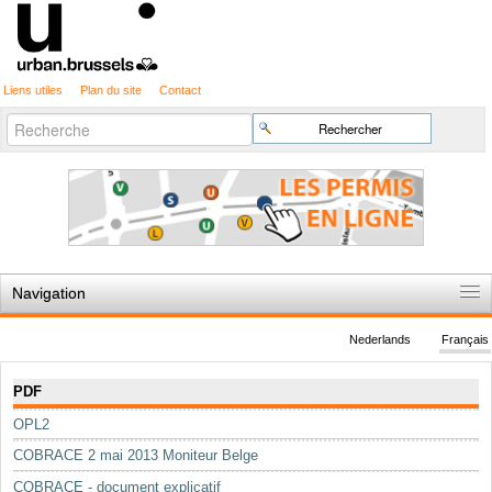
Liens utiles
Plan du site
Contact
Recherche
Chercher par
avancée…
Navigation
Accueil
Nederlands
Français
Règles du jeu
Navigation
PDF
Permis d'urbanisme
OPL2
Cartographie
COBRACE 2 mai 2013 Moniteur Belge
Etudes et publications
COBRACE - document explicatif