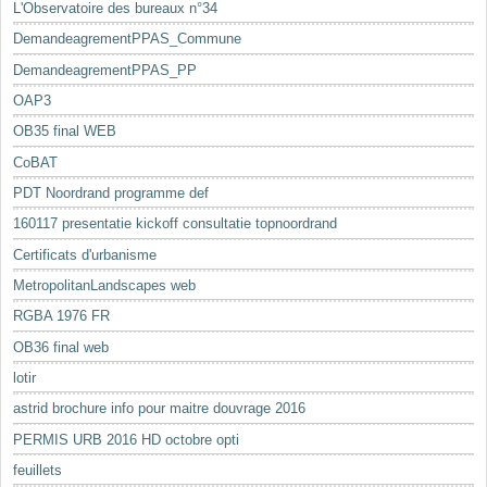
L'Observatoire des bureaux n°34
DemandeagrementPPAS_Commune
DemandeagrementPPAS_PP
OAP3
OB35 final WEB
CoBAT
PDT Noordrand programme def
160117 presentatie kickoff consultatie topnoordrand
Certificats d'urbanisme
MetropolitanLandscapes web
RGBA 1976 FR
OB36 final web
lotir
astrid brochure info pour maitre douvrage 2016
PERMIS URB 2016 HD octobre opti
feuillets