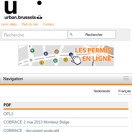
Liens utiles
Plan du site
Contact
Recherche
Chercher par
avancée…
Navigation
Accueil
Nederlands
Français
Règles du jeu
Navigation
PDF
Permis d'urbanisme
OPL2
Cartographie
COBRACE 2 mai 2013 Moniteur Belge
Etudes et publications
COBRACE - document explicatif