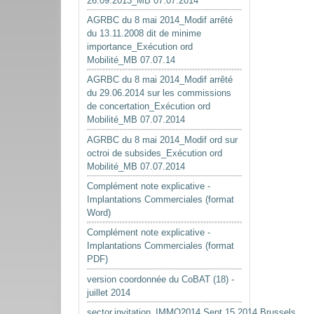
26.09.2013_MB 07.07.2014
AGRBC du 8 mai 2014_Modif arrêté
du 13.11.2008 dit de minime
importance_Exécution ord
Mobilité_MB 07.07.14
AGRBC du 8 mai 2014_Modif arrêté
du 29.06.2014 sur les commissions
de concertation_Exécution ord
Mobilité_MB 07.07.2014
AGRBC du 8 mai 2014_Modif ord sur
octroi de subsides_Exécution ord
Mobilité_MB 07.07.2014
Complément note explicative -
Implantations Commerciales (format
Word)
Complément note explicative -
Implantations Commerciales (format
PDF)
version coordonnée du CoBAT (18) -
juillet 2014
sector.invitation_IMMO2014.Sept.15.2014.Brussels.