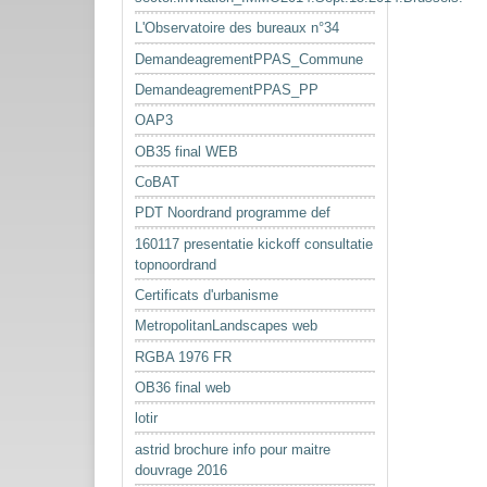
L'Observatoire des bureaux n°34
DemandeagrementPPAS_Commune
DemandeagrementPPAS_PP
OAP3
OB35 final WEB
CoBAT
PDT Noordrand programme def
160117 presentatie kickoff consultatie
topnoordrand
Certificats d'urbanisme
MetropolitanLandscapes web
RGBA 1976 FR
OB36 final web
lotir
astrid brochure info pour maitre
douvrage 2016