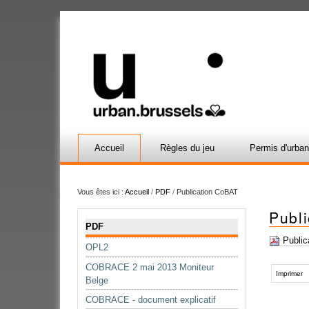
Accueil
Règles du jeu
Permis d'urba
Vous êtes ici :
Accueil
/
PDF
/
Publication CoBAT
Publ
Navigation
PDF
Public
OPL2
Actions
COBRACE 2 mai 2013 Moniteur
sur
Imprimer
Belge
le
COBRACE - document explicatif
document