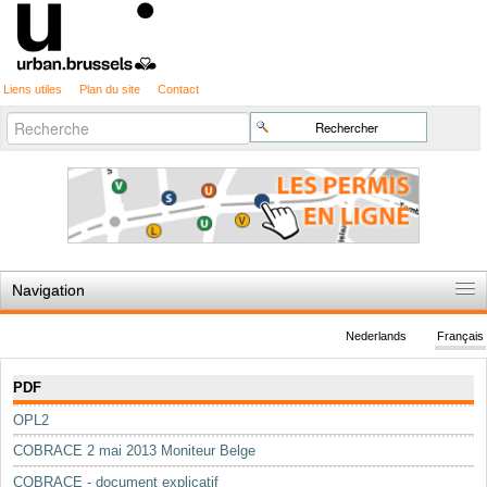
Liens utiles
Plan du site
Contact
Recherche
Chercher par
avancée…
Navigation
Accueil
Nederlands
Français
Règles du jeu
Navigation
PDF
Permis d'urbanisme
OPL2
Cartographie
COBRACE 2 mai 2013 Moniteur Belge
Etudes et publications
COBRACE - document explicatif