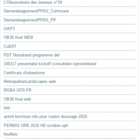
L'Observatoire des bureaux n°34
DemandeagrementPPAS_Commune
DemandeagrementPPAS_PP
OAP3
OB35 final WEB
CoBAT
PDT Noordrand programme def
160117 presentatie kickoff consultatie topnoordrand
Certificats d'urbanisme
MetropolitanLandscapes web
RGBA 1976 FR
OB36 final web
lotir
astrid brochure info pour maitre douvrage 2016
PERMIS URB 2016 HD octobre opti
feuillets