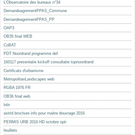
L'Observatoire des bureaux n°34
DemandeagrementPPAS_Commune
DemandeagrementPPAS_PP
OAP3
OB35 final WEB
CoBAT
PDT Noordrand programme def
160117 presentatie kickoff consultatie topnoordrand
Certificats d'urbanisme
MetropolitanLandscapes web
RGBA 1976 FR
OB36 final web
lotir
astrid brochure info pour maitre douvrage 2016
PERMIS URB 2016 HD octobre opti
feuillets