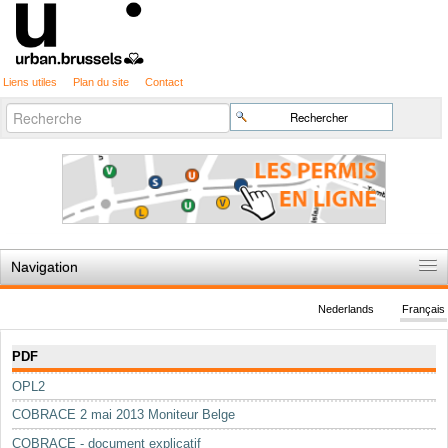
Liens utiles
Plan du site
Contact
Recherche
Chercher par
avancée…
Navigation
Accueil
Nederlands
Français
Règles du jeu
Navigation
PDF
Permis d'urbanisme
OPL2
Cartographie
COBRACE 2 mai 2013 Moniteur Belge
Etudes et publications
COBRACE - document explicatif