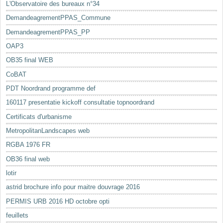
L'Observatoire des bureaux n°34
DemandeagrementPPAS_Commune
DemandeagrementPPAS_PP
OAP3
OB35 final WEB
CoBAT
PDT Noordrand programme def
160117 presentatie kickoff consultatie topnoordrand
Certificats d'urbanisme
MetropolitanLandscapes web
RGBA 1976 FR
OB36 final web
lotir
astrid brochure info pour maitre douvrage 2016
PERMIS URB 2016 HD octobre opti
feuillets