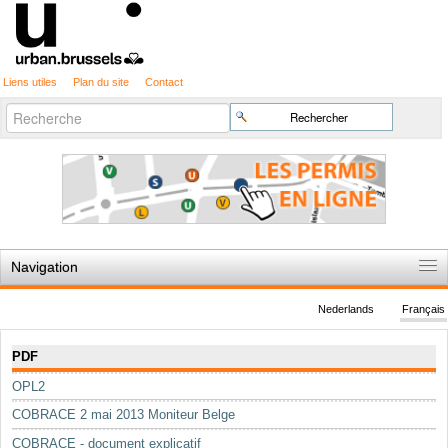
Liens utiles
Plan du site
Contact
Recherche
Chercher par
avancée…
Navigation
Accueil
Nederlands
Français
Règles du jeu
Navigation
PDF
Permis d'urbanisme
OPL2
Cartographie
COBRACE 2 mai 2013 Moniteur Belge
Etudes et publications
COBRACE - document explicatif