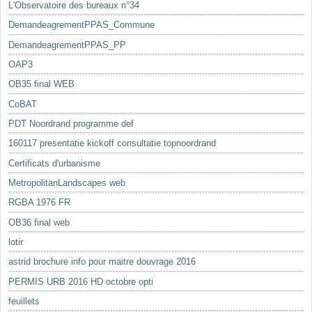
L'Observatoire des bureaux n°34
DemandeagrementPPAS_Commune
DemandeagrementPPAS_PP
OAP3
OB35 final WEB
CoBAT
PDT Noordrand programme def
160117 presentatie kickoff consultatie topnoordrand
Certificats d'urbanisme
MetropolitanLandscapes web
RGBA 1976 FR
OB36 final web
lotir
astrid brochure info pour maitre douvrage 2016
PERMIS URB 2016 HD octobre opti
feuillets