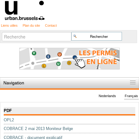
Liens utiles
Plan du site
Contact
Recherche
Chercher par
avancée…
Navigation
Accueil
Nederlands
Français
Règles du jeu
Navigation
PDF
Permis d'urbanisme
OPL2
Cartographie
COBRACE 2 mai 2013 Moniteur Belge
Etudes et publications
COBRACE - document explicatif