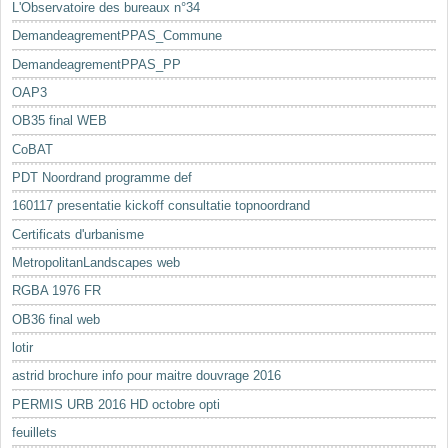
L'Observatoire des bureaux n°34
DemandeagrementPPAS_Commune
DemandeagrementPPAS_PP
OAP3
OB35 final WEB
CoBAT
PDT Noordrand programme def
160117 presentatie kickoff consultatie topnoordrand
Certificats d'urbanisme
MetropolitanLandscapes web
RGBA 1976 FR
OB36 final web
lotir
astrid brochure info pour maitre douvrage 2016
PERMIS URB 2016 HD octobre opti
feuillets