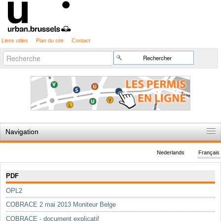
Liens utiles
Plan du site
Contact
Recherche
Chercher par
avancée…
Navigation
Accueil
Nederlands
Français
Règles du jeu
Navigation
PDF
Permis d'urbanisme
OPL2
Cartographie
COBRACE 2 mai 2013 Moniteur Belge
Etudes et publications
COBRACE - document explicatif