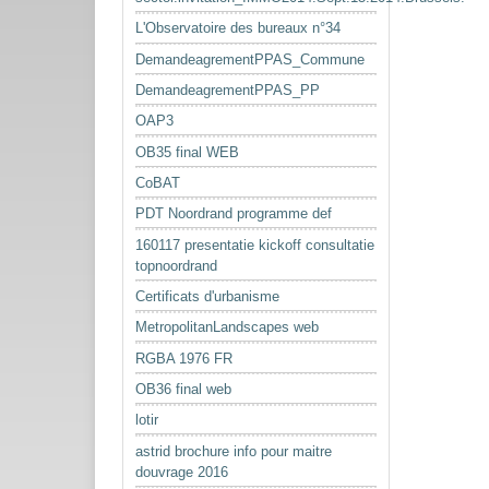
L'Observatoire des bureaux n°34
DemandeagrementPPAS_Commune
DemandeagrementPPAS_PP
OAP3
OB35 final WEB
CoBAT
PDT Noordrand programme def
160117 presentatie kickoff consultatie
topnoordrand
Certificats d'urbanisme
MetropolitanLandscapes web
RGBA 1976 FR
OB36 final web
lotir
astrid brochure info pour maitre
douvrage 2016