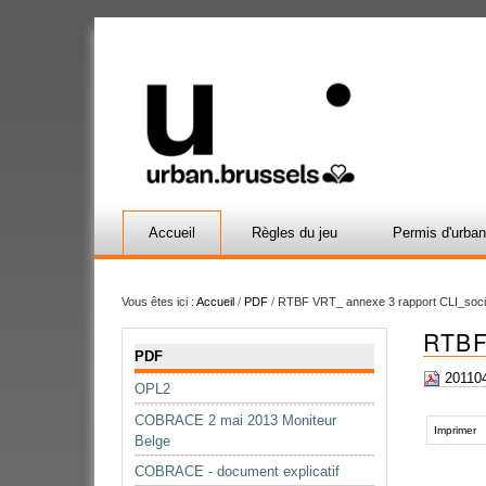
Accueil
Règles du jeu
Permis d'urba
Vous êtes ici :
Accueil
/
PDF
/
RTBF VRT_ annexe 3 rapport CLI_soc
RTBF
Navigation
PDF
201104
OPL2
Actions
COBRACE 2 mai 2013 Moniteur
sur
Imprimer
Belge
le
COBRACE - document explicatif
document