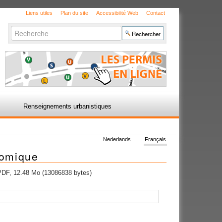
Liens utiles
Plan du site
Accessibilité Web
Contact
Chercher par
Recherche
avancée…
Renseignements urbanistiques
Nederlands
Français
nomique
DF, 12.48 Mo (13086838 bytes)