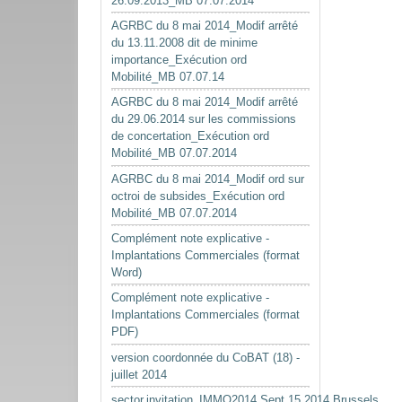
26.09.2013_MB 07.07.2014
AGRBC du 8 mai 2014_Modif arrêté
du 13.11.2008 dit de minime
importance_Exécution ord
Mobilité_MB 07.07.14
AGRBC du 8 mai 2014_Modif arrêté
du 29.06.2014 sur les commissions
de concertation_Exécution ord
Mobilité_MB 07.07.2014
AGRBC du 8 mai 2014_Modif ord sur
octroi de subsides_Exécution ord
Mobilité_MB 07.07.2014
Complément note explicative -
Implantations Commerciales (format
Word)
Complément note explicative -
Implantations Commerciales (format
PDF)
version coordonnée du CoBAT (18) -
juillet 2014
sector.invitation_IMMO2014.Sept.15.2014.Brussels.