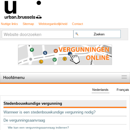
Nuttige links
Sitemap
Webtoegankelijkheid
Contact
Geavanceerd
Zoek
zoeken...
Hoofdmenu
Home
Nederlands
Français
De spelregels
Navigatie
Stedenbouwkundige vergunning
Stedenbouwkundige vergunning
Wanneer is een stedenbouwkundige vergunning nodig?
Cartografie
De vergunningsaanvraag
Studies en publicaties
Wie kan een vergunningsaanvraag indienen?