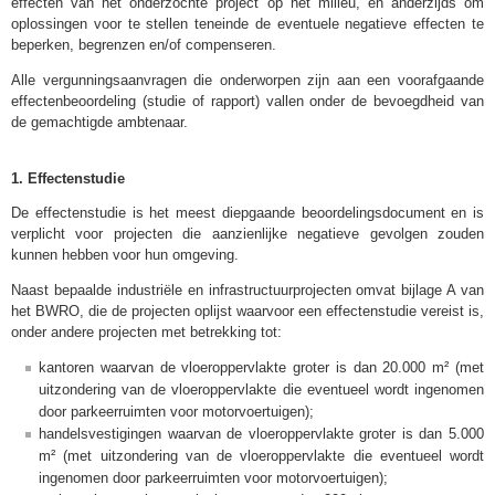
effecten van het onderzochte project op het milieu, en anderzijds om
oplossingen voor te stellen teneinde de eventuele negatieve effecten te
beperken, begrenzen en/of compenseren.
Alle vergunningsaanvragen die onderworpen zijn aan een voorafgaande
effectenbeoordeling (studie of rapport) vallen onder de bevoegdheid van
de gemachtigde ambtenaar.
1. Effectenstudie
De effectenstudie is het meest diepgaande beoordelingsdocument en is
verplicht voor projecten die aanzienlijke negatieve gevolgen zouden
kunnen hebben voor hun omgeving.
Naast bepaalde industriële en infrastructuurprojecten omvat bijlage A van
het BWRO, die de projecten oplijst waarvoor een effectenstudie vereist is,
onder andere projecten met betrekking tot:
kantoren waarvan de vloeroppervlakte groter is dan 20.000 m² (met
uitzondering van de vloeroppervlakte die eventueel wordt ingenomen
door parkeerruimten voor motorvoertuigen);
handelsvestigingen waarvan de vloeroppervlakte groter is dan 5.000
m² (met uitzondering van de vloeroppervlakte die eventueel wordt
ingenomen door parkeerruimten voor motorvoertuigen);