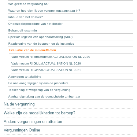
Sleutelwoorden
Wie geeft de vergunning af?
Waar en hoe dien ik een vergunningsaanvraag in?
Stedenbouwkundige inlichtingen
Inhoud van het dossier?
Onderzoeksprocedure van het dossier
Behandelingstermijn
Speciale regelen van openbaarmaking (SRO)
Raadpleging van de besturen en de instanties
Evaluatie van de milieueffecten
Vademecum RI lnfrastructure ACTUALISATION NL 2020
Vademecum RI Global ACTUALISATION NL 2020
Vademecum RI Global ACTUALISATION NL 2021
Aanvragen tot afwijking
De aanvraag wijzigen tijdens de procedure
Toekenning of weigering van de vergunning
Aanhangigmaking van de gemachtigde ambtenaar
Na de vergunning
Welke zijn de mogelijkheden tot beroep?
Andere vergunningen en attesten
Vergunningen Online