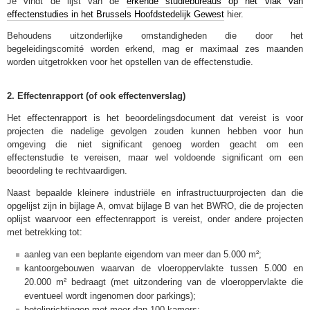
Je vindt de lijst van de
erkende studiebureaus op het vlak van
effectenstudies in het Brussels Hoofdstedelijk Gewest
hier.
Behoudens uitzonderlijke omstandigheden die door het
begeleidingscomité worden erkend, mag er maximaal zes maanden
worden uitgetrokken voor het opstellen van de effectenstudie.
2. Effectenrapport (of ook effectenverslag)
Het effectenrapport is het beoordelingsdocument dat vereist is voor
projecten die nadelige gevolgen zouden kunnen hebben voor hun
omgeving die niet significant genoeg worden geacht om een
effectenstudie te vereisen, maar wel voldoende significant om een
beoordeling te rechtvaardigen.
Naast bepaalde kleinere industriële en infrastructuurprojecten dan die
opgelijst zijn in bijlage A, omvat bijlage B van het BWRO, die de projecten
oplijst waarvoor een effectenrapport is vereist, onder andere projecten
met betrekking tot:
aanleg van een beplante eigendom van meer dan 5.000 m²;
kantoorgebouwen waarvan de vloeroppervlakte tussen 5.000 en
20.000 m² bedraagt (met uitzondering van de vloeroppervlakte die
eventueel wordt ingenomen door parkings);
hotelinrichtingen met meer dan 100 kamers;