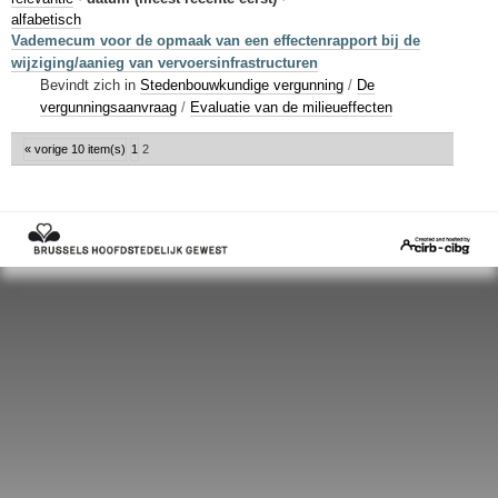
Sleutelwoorden
alfabetisch
Vademecum voor de opmaak van een effectenrapport bij de
Stedenbouwkundige inlichtingen
wijziging/aanieg van vervoersinfrastructuren
Bevindt zich in
Stedenbouwkundige vergunning
/
De
vergunningsaanvraag
/
Evaluatie van de milieueffecten
« vorige 10 item(s)
1
2