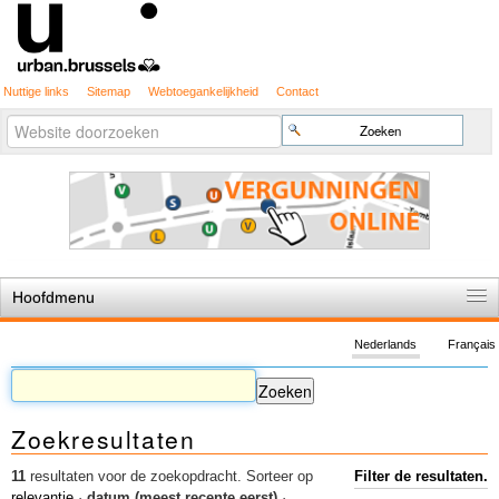
Nuttige links
Sitemap
Webtoegankelijkheid
Contact
Geavanceerd
Zoek
zoeken...
Hoofdmenu
Home
Nederlands
Français
De spelregels
Stedenbouwkundige vergunning
Zoekresultaten
Cartografie
Studies en publicaties
11
resultaten voor de zoekopdracht.
Sorteer op
Filter de resultaten.
relevantie
·
datum (meest recente eerst)
·