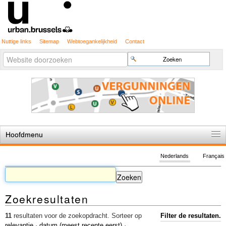
Nuttige links
Sitemap
Webtoegankelijkheid
Contact
Geavanceerd
Zoek
zoeken...
Hoofdmenu
Home
Nederlands
Français
De spelregels
Stedenbouwkundige vergunning
Zoekresultaten
Cartografie
Studies en publicaties
11
resultaten voor de zoekopdracht.
Sorteer op
Filter de resultaten.
relevantie
·
datum (meest recente eerst)
·