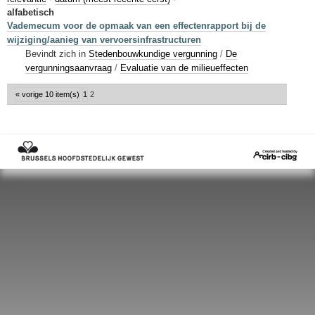
Sleutelwoorden
alfabetisch
Vademecum voor de opmaak van een effectenrapport bij de
Stedenbouwkundige inlichtingen
wijziging/aanieg van vervoersinfrastructuren
Bevindt zich in
Stedenbouwkundige vergunning
/
De
vergunningsaanvraag
/
Evaluatie van de milieueffecten
« vorige 10 item(s)
1
2