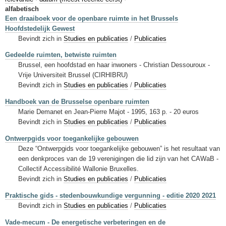
Sleutelwoorden
alfabetisch
Een draaiboek voor de openbare ruimte in het Brussels
Stedenbouwkundige inlichtingen
Hoofdstedelijk Gewest
Bevindt zich in
Studies en publicaties
/
Publicaties
Gedeelde ruimten, betwiste ruimten
Brussel, een hoofdstad en haar inwoners - Christian Dessouroux -
Vrije Universiteit Brussel (CIRHIBRU)
Bevindt zich in
Studies en publicaties
/
Publicaties
Handboek van de Brusselse openbare ruimten
Marie Demanet en Jean-Pierre Majot - 1995, 163 p. - 20 euros
Bevindt zich in
Studies en publicaties
/
Publicaties
Ontwerpgids voor toegankelijke gebouwen
Deze “Ontwerpgids voor toegankelijke gebouwen” is het resultaat van
een denkproces van de 19 verenigingen die lid zijn van het CAWaB -
Collectif Accessibilité Wallonie Bruxelles.
Bevindt zich in
Studies en publicaties
/
Publicaties
Praktische gids - stedenbouwkundige vergunning - editie 2020 2021
Bevindt zich in
Studies en publicaties
/
Publicaties
Vade-mecum - De energetische verbeteringen en de