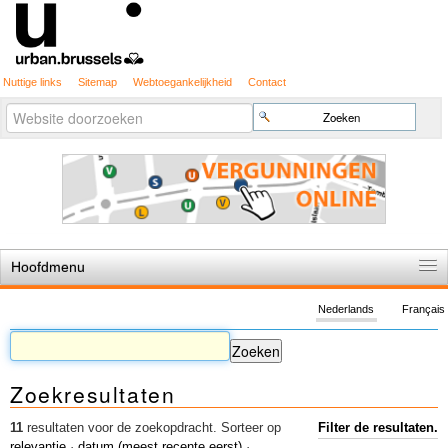
Nuttige links
Sitemap
Webtoegankelijkheid
Contact
Geavanceerd
Zoek
zoeken...
Hoofdmenu
Home
Nederlands
Français
De spelregels
Stedenbouwkundige vergunning
Zoekresultaten
Cartografie
Studies en publicaties
11
resultaten voor de zoekopdracht.
Sorteer op
Filter de resultaten.
relevantie
·
datum (meest recente eerst)
·