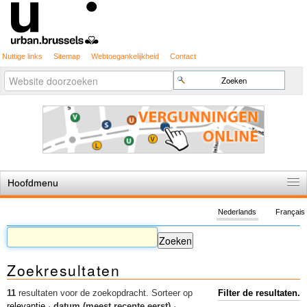
Nuttige links
Sitemap
Webtoegankelijkheid
Contact
Geavanceerd
Zoek
zoeken...
Hoofdmenu
Home
Nederlands
Français
De spelregels
Stedenbouwkundige vergunning
Zoekresultaten
Cartografie
Studies en publicaties
11
resultaten voor de zoekopdracht.
Sorteer op
Filter de resultaten.
relevantie
·
datum (meest recente eerst)
·