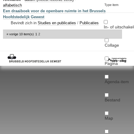
Sleutelwoorden
alfabetisch
Type item
Een draaiboek voor de openbare ruimte in het Brussels
Stedenbouwkundige inlichtingen
Hoofdstedelijk Gewest
Bevindt zich in
Studies en publicaties
/
Publicaties
In- of uitschake
« vorige 10 item(s)
1
2
Collage
Pagina
Agenda-item
Bestand
Map