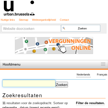
Nuttige links
Sitemap
Webtoegankelijkheid
Contact
Geavanceerd
Zoek
zoeken...
Hoofdmenu
Home
Nederlands
Français
De spelregels
Stedenbouwkundige vergunning
Zoekresultaten
Cartografie
Studies en publicaties
11
resultaten voor de zoekopdracht.
Sorteer op
Filter de resultaten.
relevantie
·
datum (meest recente eerst)
·