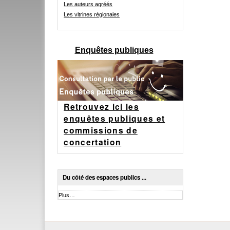
Les auteurs agréés
Les vitrines régionales
Enquêtes publiques
Retrouvez ici les
enquêtes publiques et
commissions de
concertation
Du côté des espaces publics ...
Du
Plus…
côté
des
espaces
publics