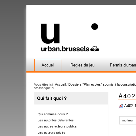
Accueil
Règles du jeu
Permis d'urba
Vous êtes ici :
Accueil
/
Dossiers "Plan écoles" soumis à la consultatio
stastistique nl
A402
Qui fait quoi ?
A402.1
Qui sommes-nous ?
Actions
Les autorités délivrantes
sur
Imprimer
le
Les autres acteurs publics
document
Les acteurs privés