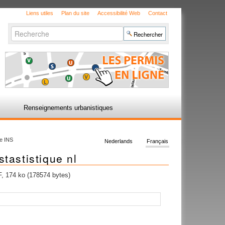
Liens utiles
Plan du site
Accessibilité Web
Contact
Chercher par
Recherche
avancée…
Renseignements urbanistiques
e INS
Nederlands
Français
astistique nl
 174 ko (178574 bytes)