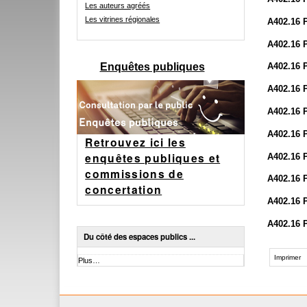
Les auteurs agréés
Les vitrines régionales
A402.16
A402.16 
Enquêtes publiques
A402.16 
A402.16 
A402.16 
A402.16 
Retrouvez ici les
enquêtes publiques et
A402.16 
commissions de
A402.16
concertation
A402.16
A402.16
Du côté des espaces publics ...
Actions
sur
Imprimer
Du
Plus…
le
côté
des
document
espaces
publics