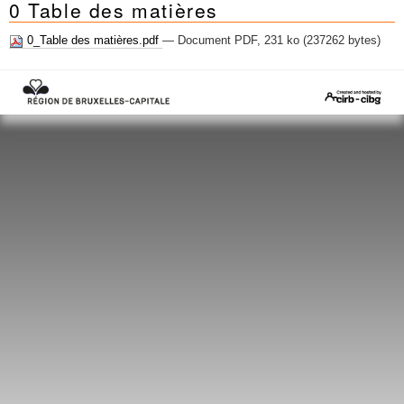
0 Table des matières
Mots-clés
Renseignements urbanistiques
0_Table des matières.pdf
— Document PDF, 231 ko (237262 bytes)