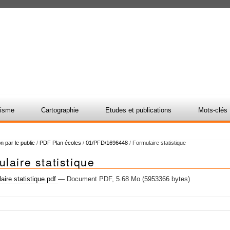
nisme
Cartographie
Etudes et publications
Mots-clés
n par le public
/
PDF Plan écoles
/
01/PFD/1696448
/
Formulaire statistique
laire statistique
ire statistique.pdf
— Document PDF, 5.68 Mo (5953366 bytes)