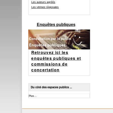
Les auteurs agréés
Les vitrines régionales
Enquêtes publiques
Retrouvez ici les
enquêtes publiques et
commissions de
concertation
Du côté des espaces publics ...
Du
Plus…
côté
des
espaces
publics