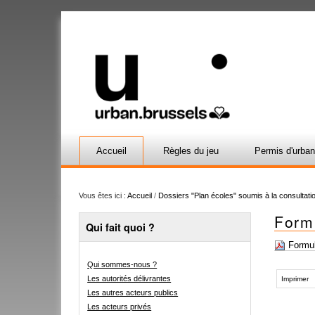
Accueil
Règles du jeu
Permis d'urba
Vous êtes ici :
Accueil
/
Dossiers "Plan écoles" soumis à la consultatio
Formu
Qui fait quoi ?
Formula
Qui sommes-nous ?
Actions
Les autorités délivrantes
sur
Imprimer
le
Les autres acteurs publics
document
Les acteurs privés