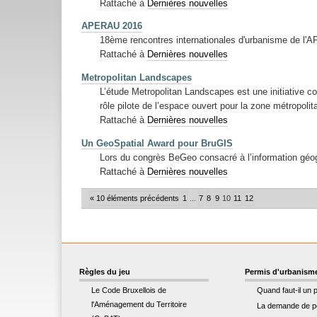
Rattaché à
Dernières nouvelles
APERAU 2016
18ème rencontres internationales d'urbanisme de l
Rattaché à
Dernières nouvelles
Metropolitan Landscapes
L’étude Metropolitan Landscapes est une initiative col
rôle pilote de l’espace ouvert pour la zone métropolit
Rattaché à
Dernières nouvelles
Un GeoSpatial Award pour BruGIS
Lors du congrès BeGeo consacré à l’information géog
Rattaché à
Dernières nouvelles
« 10 éléments précédents
1
...
7
8
9
10
11
12
Règles du jeu
Permis d'urbanism
Le Code Bruxellois de
Quand faut-il un 
l'Aménagement du Territoire
La demande de p