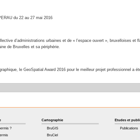
'APERAU du 22 au 27 mai 2016
lective d’administrations urbaines et de « l’espace ouvert », bruxelloises et 
aine de Bruxelles et sa périphérie.
raphique, le GeoSpatial Award 2016 pour le meilleur projet professionnel a 
e
Cartographie
Etudes et publ
permis ?
BruGIS
Publications
ermis
BruCiel