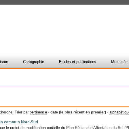
nisme
Cartographie
Etudes et publications
Mots-clés
cherche.
Trier par
pertinence
·
date (le plus récent en premier)
·
alphabétiq
ts en commun Nord-Sud
e le projet de modification partielle du Plan Régional d’Affectation du Sol (PR