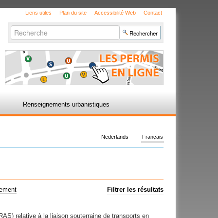
Liens utiles
Plan du site
Accessibilité Web
Contact
Chercher par
Recherche
avancée…
Renseignements urbanistiques
Nederlands
Français
uement
Filtrer les résultats
AS) relative à la liaison souterraine de transports en