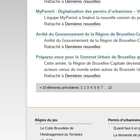
Rattaché à
Dernières nouvelles
MyPermit : Digitalisation des permis d’urbanisme – V
L’équipe MyPermit a finalisé la nouvelle version du 
Rattaché à
Dernières nouvelles
Arrêté du Gouvernement de la Région de Bruxelles-Ca
Arrêté du Gouvernement de la Région de Bruxelles-Ca
Rattaché à
Dernières nouvelles
Préparez-vous pour le Sommet Urbain de Bruxelles qui
Cette année, la Région de Bruxelles-Capitale deviendr
acteurs venus du monde entier autour du Brussels 
Rattaché à
Dernières nouvelles
« 10 éléments précédents
1
2
3
4
5
6
7
...
12
Règles du jeu
Permis d'urbanism
Le Code Bruxellois de
Quand faut-il un 
l'Aménagement du Territoire
La demande de p