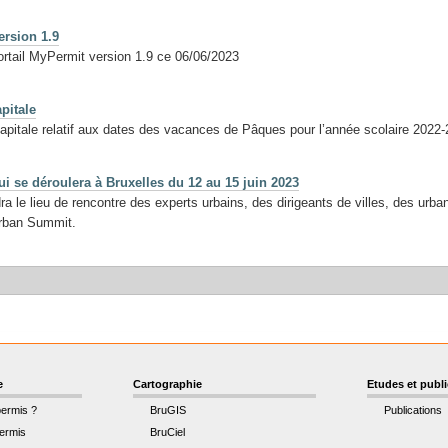
ersion 1.9
portail MyPermit version 1.9 ce 06/06/2023
pitale
pitale relatif aux dates des vacances de Pâques pour l’année scolaire 2022
 se déroulera à Bruxelles du 12 au 15 juin 2023
a le lieu de rencontre des experts urbains, des dirigeants de villes, des urb
Urban Summit.
e
Cartographie
Etudes et publ
permis ?
BruGIS
Publications
ermis
BruCiel