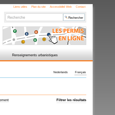
Liens utiles
Plan du site
Accessibilité Web
Contact
Chercher par
Recherche
avancée…
Renseignements urbanistiques
Nederlands
Français
uement
Filtrer les résultats