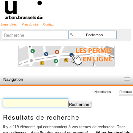
Liens utiles
Plan du site
Contact
Recherche
Chercher par
avancée…
Navigation
Accueil
Nederlands
Français
Règles du jeu
Permis d'urbanisme
Résultats de recherche
Cartographie
Etudes et publications
Il y a
119
éléments qui correspondent à vos termes de recherche.
Trier
par
pertinence
·
date (le plus récent en premier)
·
Filtrer les résultats