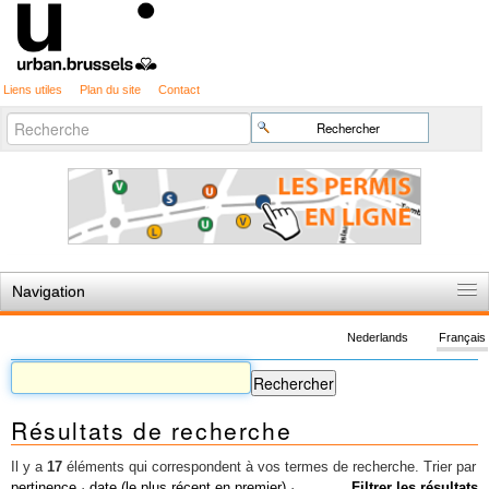
Liens utiles
Plan du site
Contact
Recherche
Chercher par
avancée…
Navigation
Accueil
Nederlands
Français
Règles du jeu
Permis d'urbanisme
Résultats de recherche
Cartographie
Etudes et publications
Il y a
17
éléments qui correspondent à vos termes de recherche.
Trier par
pertinence
·
date (le plus récent en premier)
·
Filtrer les résultats