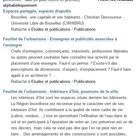
Mots-clés
alphabétiquement
Espaces partagés, espaces disputés
Renseignements urbanistiques
Bruxelles, une capitale et ses habitants - Christian Dessouroux -
Université Libre de Bruxelles (CIRHIBRU)
Rattaché à
Etudes et publications
/
Publications
Feuillet de l'urbanisme - Enseignes et publicités associées à
l'enseigne
Chefs d’entreprise, commerçants, industriels, professions libérales
ou autres peuvent souhaiter faire connaître leur activité par le
placement d’une enseigne. Faut-il un permis ? Existe-t-il des
prescriptions de dimensions, d’aspect, d’emplacement ? Faut-il faire
appel à un architecte ? …
Rattaché à
Etudes et publications
/
Publications
Feuillet de l'urbanisme - Intérieurs d'îlot, poumons de la ville
Les intérieurs d’îlot sont les espaces situés derrière les bâtiments.
La Région bruxelloise est reconnue pour le caractère vert de ses
intérieurs d’îlot. Ils contribuent à la qualité de notre cadre de vie
(calme, verdure,…) tout en permettant l’infiltration de l’eau dans le
sol et en participant à l’épuration de notre air. Les préserver est un de
nos devoirs, mais cela ne veut pas dire que l’on ne peut rien en
faire... Des aménagements et des constructions y sont possibles,