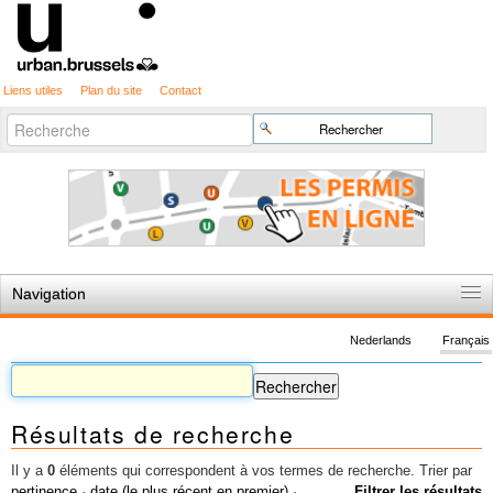
Liens utiles
Plan du site
Contact
Recherche
Chercher par
avancée…
Navigation
Accueil
Nederlands
Français
Règles du jeu
Permis d'urbanisme
Résultats de recherche
Cartographie
Etudes et publications
Il y a
0
éléments qui correspondent à vos termes de recherche.
Trier par
pertinence
·
date (le plus récent en premier)
·
Filtrer les résultats