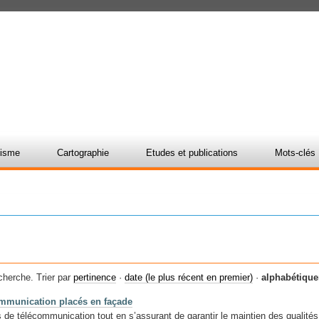
nisme
Cartographie
Etudes et publications
Mots-clés
cherche.
Trier par
pertinence
·
date (le plus récent en premier)
·
alphabétiqu
communication placés en façade
s de télécommunication tout en s’assurant de garantir le maintien des qualités