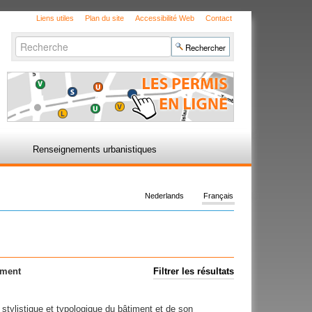
Liens utiles
Plan du site
Accessibilité Web
Contact
Chercher par
Recherche
avancée…
Renseignements urbanistiques
Nederlands
Français
ement
Filtrer les résultats
 stylistique et typologique du bâtiment et de son