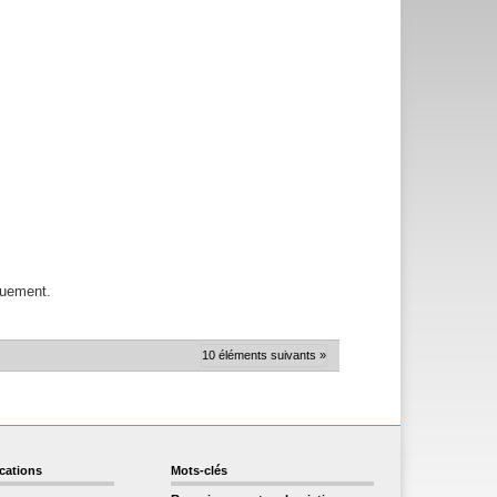
quement.
10 éléments suivants »
ications
Mots-clés