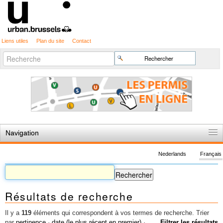
Liens utiles
Plan du site
Contact
Recherche
Chercher par
avancée…
Navigation
Accueil
Nederlands
Français
Règles du jeu
Permis d'urbanisme
Résultats de recherche
Cartographie
Etudes et publications
Il y a
119
éléments qui correspondent à vos termes de recherche.
Trier
par
pertinence
·
date (le plus récent en premier)
·
Filtrer les résultats