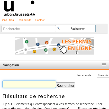
Liens utiles
Plan du site
Contact
Recherche
Chercher par
avancée…
Navigation
Accueil
Nederlands
Français
Règles du jeu
Permis d'urbanisme
Résultats de recherche
Cartographie
Etudes et publications
Il y a
119
éléments qui correspondent à vos termes de recherche.
Trier
par
pertinence
·
date (le plus récent en premier)
·
Filtrer les résultats