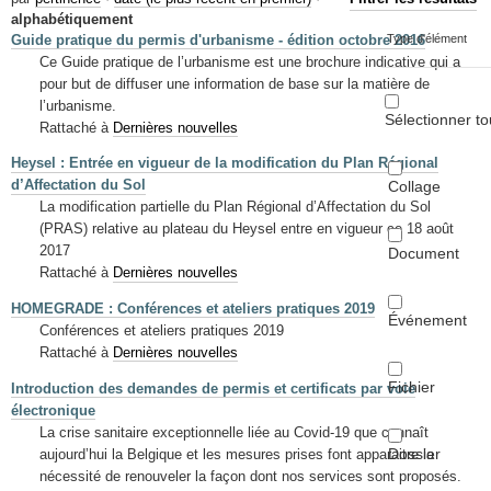
Mots-clés
alphabétiquement
Guide pratique du permis d'urbanisme - édition octobre 2016
Type d'élément
Renseignements urbanistiques
Ce Guide pratique de l’urbanisme est une brochure indicative qui a
pour but de diffuser une information de base sur la matière de
l’urbanisme.
Sélectionner to
Rattaché à
Dernières nouvelles
Heysel : Entrée en vigueur de la modification du Plan Régional
d’Affectation du Sol
Collage
La modification partielle du Plan Régional d’Affectation du Sol
(PRAS) relative au plateau du Heysel entre en vigueur ce 18 août
2017
Document
Rattaché à
Dernières nouvelles
HOMEGRADE : Conférences et ateliers pratiques 2019
Événement
Conférences et ateliers pratiques 2019
Rattaché à
Dernières nouvelles
Fichier
Introduction des demandes de permis et certificats par voie
électronique
La crise sanitaire exceptionnelle liée au Covid-19 que connaît
Dossier
aujourd’hui la Belgique et les mesures prises font apparaitre la
nécessité de renouveler la façon dont nos services sont proposés.