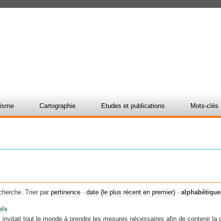
nisme
Cartographie
Etudes et publications
Mots-clés
cherche.
Trier par
pertinence
·
date (le plus récent en premier)
·
alphabétiqu
els
 invitait tout le monde à prendre les mesures nécessaires afin de contenir la d