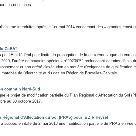
eux ces consignes.
anisme introduites après le 1er mai 2014 concernant des « grandes constructi
 du CoBAT
par l’Etat fédéral pour limiter la propagation de la deuxième vague du coro
2020, l’arrêté de pouvoirs spéciaux n°2020/052 prolongeant certains délais du
ironnement et son arrêté d'exécution en matière d'exigences de qualification mi
s marchés de l'électricité et du gaz en Région de Bruxelles-Capitale.
ts en commun Nord-Sud
e le projet de modification partielle du Plan Régional d’Affectation du Sol (PR
re au 30 octobre 2017.
n Régional d’Affectation du Sol (PRAS) pour la ZIR Heysel
a adopté, en date du 2 mai 2013 une modification partielle du PRAS en vue 