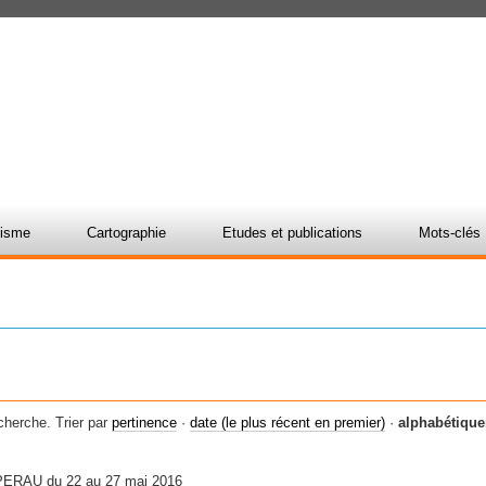
nisme
Cartographie
Etudes et publications
Mots-clés
cherche.
Trier par
pertinence
·
date (le plus récent en premier)
·
alphabétiqu
'APERAU du 22 au 27 mai 2016