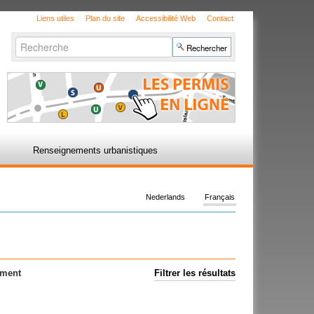
Liens utiles
Plan du site
Accessibilité Web
Contact
Chercher par
Recherche
avancée…
Renseignements urbanistiques
Nederlands
Français
ement
Filtrer les résultats