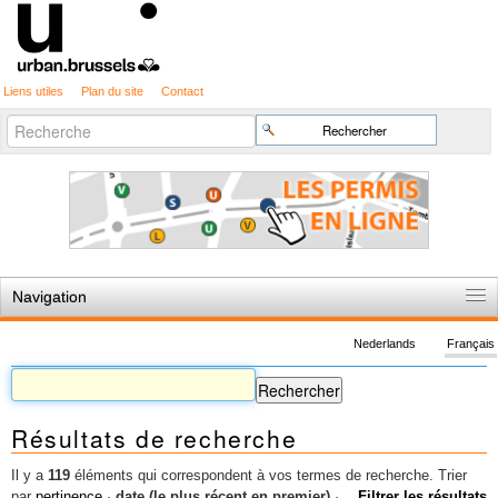
Liens utiles
Plan du site
Contact
Recherche
Chercher par
avancée…
Navigation
Accueil
Nederlands
Français
Règles du jeu
Permis d'urbanisme
Résultats de recherche
Cartographie
Etudes et publications
Il y a
119
éléments qui correspondent à vos termes de recherche.
Trier
par
pertinence
·
date (le plus récent en premier)
·
Filtrer les résultats