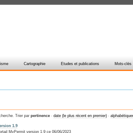
nisme
Cartographie
Etudes et publications
Mots-clés
cherche.
Trier par
pertinence
·
date (le plus récent en premier)
·
alphabétiqu
ersion 1.9
portail MyPermit version 1.9 ce 06/06/2023