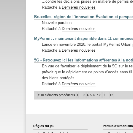
...contre les décisions prises en matière de permis de
Rattaché à
Dernières nouvelles
Bruxelles, région de l’innovation Évolution et perspe
Nouvelle parution
Rattaché à
Dernières nouvelles
MyPermit : maintenant disponible dans 11 communes
Lancé en novembre 2020, le portail MyPermit Urban p
Rattaché à
Dernières nouvelles
5G - Retrouvez ici les informations afférentes à la no
En vue de favoriser le déploiement de la 5G sur le 
prévoit que le déploiement de points d’accès sans fil
des biens protégés.
Rattaché à
Dernières nouvelles
« 10 éléments précédents
1
...
3
4
5
6
7
8
9
...
12
Règles du jeu
Permis d'urbanism