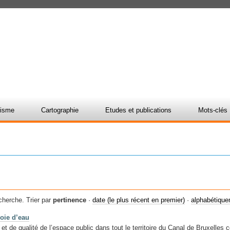
nisme
Cartographie
Etudes et publications
Mots-clés
cherche.
Trier par
pertinence
·
date (le plus récent en premier)
·
alphabétiqu
voie d’eau
 de qualité de l’espace public dans tout le territoire du Canal de Bruxelles 