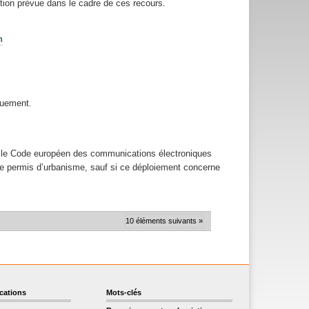
dition prévue dans le cadre de ces recours.
n
quement.
nt le Code européen des communications électroniques
é de permis d’urbanisme, sauf si ce déploiement concerne
10 éléments suivants »
ications
Mots-clés