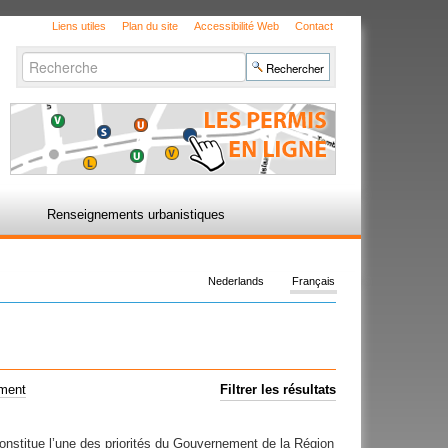
Liens utiles
Plan du site
Accessibilité Web
Contact
Chercher par
Recherche
avancée…
Renseignements urbanistiques
Nederlands
Français
ement
Filtrer les résultats
constitue l’une des priorités du Gouvernement de la Région