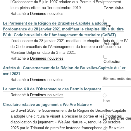
l’Ordonnance du 5 juin 1997 relative aux Permis d’Environnement
Formulaire
leurs pleins effets au 1er septembre 2019.
Rattaché à
Dernières nouvelles
Le Parlement de la Région de Bruxelles-Capitale a adopté
Lien
l’ordonnance du 28 janvier 2021 modifiant le chapitre IIIbis du titre
IV du Code bruxellois de l’Aménagement du territoire (CoBAT)
L’ordonnance du 28 janvier 2021 modifiant le chapitre IIIbis du titre IV
Actualité
du Code bruxellois de l’Aménagement du territoire a été publié au
Moniteur Belge en date du 3 mai 2021.
Rattaché à
Dernières nouvelles
Collection
Arrêtés du Gouvernement de la Région de Bruxelles-Capitale du 1er
avril 2021
Éléments créés de
Rattaché à
Dernières nouvelles
Le numéro 4.0 de l’Observatoire des Permis logement
Rattaché à
Dernières nouvelles
Hier
Circulaire relative au jugement « We Are Nature »
Le 3 avril 2026, le Gouvernement de la Région de Bruxelles-Capitale
a adopté une circulaire visant à préciser la portée et les modalités
La semaine der
d’application du jugement « We Are Nature », rendu le 29 octobre
2025 par le Tribunal de première instance francophone de Bruxelles.