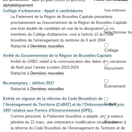
Mots-clés
alphabétiquement
Collège d'urbanisme - Appel à candidatures
Type d'élément
Renseignements urbanistiques
Le Parlement de la Région de Bruxelles-Capitale présentera
prochainement au Gouvernement de la Région de Bruxelles-Capitale
une liste double de candidats en vue de la désignation de six
Sélectionner to
membres du Collège d'urbanisme, visé à l'article 12 du Code
bruxellois de l'aménagement du territoire du 9 avril 2004.
Rattaché à
Dernières nouvelles
Collage
Arrêté du Gouvernement de la Région de Bruxelles-Capitale
Arrêté du GRBC relatif à la communication des dates des vacances
de Noël pour l’année scolaire 2023-2024
Document
Rattaché à
Dernières nouvelles
Be.exemplary – édition 2017
Événement
Rattaché à
Dernières nouvelles
Entrée en vigueur de la réforme du Code Bruxellois de
Fichier
l’Aménagement du Territoire (CoBAT) et de l’Ordonnance du 5 juin
1997 relative aux Permis d’Environnement (OPE).
Comme pressenti, le Parlement bruxellois a adopté, en sa séance
Dossier
plénière du 22 mars, une ordonnance modificative visant à donner à
la réforme du Code Bruxellois de l’Aménagement du Territoire et de