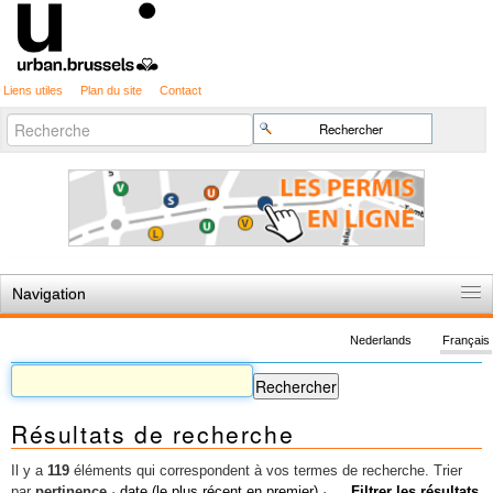
Liens utiles
Plan du site
Contact
Recherche
Chercher par
avancée…
Navigation
Accueil
Nederlands
Français
Règles du jeu
Permis d'urbanisme
Résultats de recherche
Cartographie
Etudes et publications
Il y a
119
éléments qui correspondent à vos termes de recherche.
Trier
par
pertinence
·
date (le plus récent en premier)
·
Filtrer les résultats