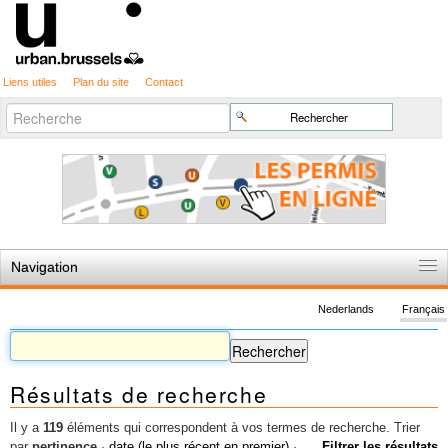
Liens utiles
Plan du site
Contact
Recherche
Chercher par
avancée…
Navigation
Accueil
Nederlands
Français
Règles du jeu
Permis d'urbanisme
Résultats de recherche
Cartographie
Etudes et publications
Il y a
119
éléments qui correspondent à vos termes de recherche.
Trier
par
pertinence
·
date (le plus récent en premier)
·
Filtrer les résultats