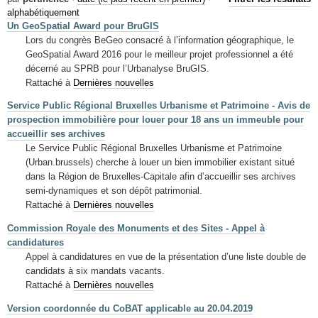
Mots-clés
alphabétiquement
Un GeoSpatial Award pour BruGIS
Renseignements urbanistiques
Lors du congrès BeGeo consacré à l’information géographique, le
GeoSpatial Award 2016 pour le meilleur projet professionnel a été
décerné au SPRB pour l’Urbanalyse BruGIS.
Rattaché à
Dernières nouvelles
Service Public Régional Bruxelles Urbanisme et Patrimoine - Avis de
prospection immobilière pour louer pour 18 ans un immeuble pour
accueillir ses archives
Le Service Public Régional Bruxelles Urbanisme et Patrimoine
(Urban.brussels) cherche à louer un bien immobilier existant situé
dans la Région de Bruxelles-Capitale afin d’accueillir ses archives
semi-dynamiques et son dépôt patrimonial.
Rattaché à
Dernières nouvelles
Commission Royale des Monuments et des Sites - Appel à
candidatures
Appel à candidatures en vue de la présentation d’une liste double de
candidats à six mandats vacants.
Rattaché à
Dernières nouvelles
Version coordonnée du CoBAT applicable au 20.04.2019