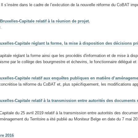
. Il s’insère dans le cadre de l’exécution de la nouvelle réforme du CoBAT im
uxelles-Capitale relatif à la réunion de projet.
.
xelles-Capitale réglant la forme, la mise à disposition des décisions pr
itale réglant la forme ainsi que les procédés d'information et de mise à disp
banisme par le collège des bourgmestre et échevins, le fonctionnaire délégué e
uxelles-Capitale relatif aux enquêtes publiques en matière d’aménagemen
concrétise la réforme du CoBAT et, plus spécifiquement, les modifications appo
xelles-Capitale relatif à la transmission entre autorités des documents
apitale du 25 avril 2019 relatif à la transmission entre autorités des docume
l'Aménagement du Territoire a été publié au Moniteur Belge en date du 7 mai 20
bre 2016