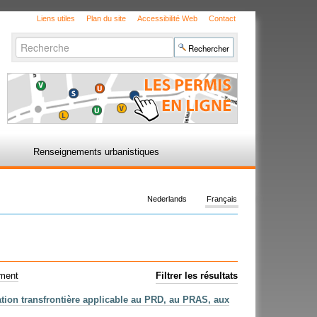
Liens utiles
Plan du site
Accessibilité Web
Contact
Chercher par
Recherche
avancée…
Renseignements urbanistiques
Nederlands
Français
ement
Filtrer les résultats
ation transfrontière applicable au PRD, au PRAS, aux