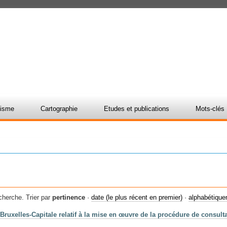
nisme
Cartographie
Etudes et publications
Mots-clés
cherche.
Trier par
pertinence
·
date (le plus récent en premier)
·
alphabétiqu
ruxelles-Capitale relatif à la mise en œuvre de la procédure de consult