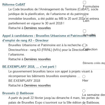
Réforme CoBAT
Formulaire
Le Code bruxellois de l’Aménagement du Territoire (CoBAT), socle
juridique de la planification, de l’urbanisme et du patrimoine
immobilier bruxellois, a été publié au MB le 20 avril 2018 et entrera
Lien
partiellement en vigueur le 30 avril 2018 !
Rattaché à
Dernières nouvelles
Actualité
Appel à candidatures : Bruxelles Urbanisme et Patrimoine - offre
d’emploi de rang A3 – Directeur
Bruxelles Urbanisme et Patrimoine est à la recherche d’un
Collection
Directeur/trice - rang A3 (FR/NL) (h/f/x) pour la Direction de
l’urbanisme.
Rattaché à
Dernières nouvelles
Éléments créés de
BE.EXEMPLARY 2018, … c’est parti !
Le gouvernement bruxellois lance son appel à projets visant à
récompenser les bâtiments bruxellois exemplaires …
Hier
BE.EXEMPLARY 2018
Rattaché à
Dernières nouvelles
Brussels @ Batibouw
La semaine der
A partir du jeudi 22 février jusqu’au dimanche 4 mars, les portes du
palais de Bruxelles Expo s’ouvriront sur la 59e édition de Batibouw,