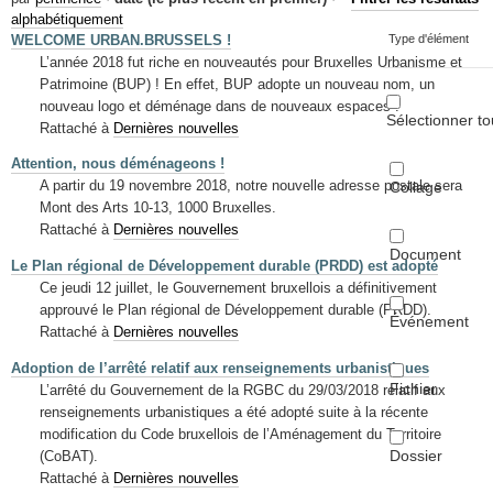
Mots-clés
alphabétiquement
WELCOME URBAN.BRUSSELS !
Type d'élément
Renseignements urbanistiques
L’année 2018 fut riche en nouveautés pour Bruxelles Urbanisme et
Patrimoine (BUP) ! En effet, BUP adopte un nouveau nom, un
nouveau logo et déménage dans de nouveaux espaces !
Sélectionner to
Rattaché à
Dernières nouvelles
Attention, nous déménageons !
A partir du 19 novembre 2018, notre nouvelle adresse postale sera
Collage
Mont des Arts 10-13, 1000 Bruxelles.
Rattaché à
Dernières nouvelles
Document
Le Plan régional de Développement durable (PRDD) est adopté
Ce jeudi 12 juillet, le Gouvernement bruxellois a définitivement
approuvé le Plan régional de Développement durable (PRDD).
Événement
Rattaché à
Dernières nouvelles
Adoption de l’arrêté relatif aux renseignements urbanistiques
Fichier
L’arrêté du Gouvernement de la RGBC du 29/03/2018 relatif aux
renseignements urbanistiques a été adopté suite à la récente
modification du Code bruxellois de l’Aménagement du Territoire
Dossier
(CoBAT).
Rattaché à
Dernières nouvelles