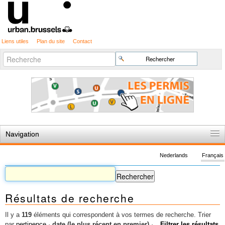
Liens utiles
Plan du site
Contact
Recherche
Chercher par
avancée…
Navigation
Accueil
Nederlands
Français
Règles du jeu
Permis d'urbanisme
Résultats de recherche
Cartographie
Etudes et publications
Il y a
119
éléments qui correspondent à vos termes de recherche.
Trier
par
pertinence
·
date (le plus récent en premier)
·
Filtrer les résultats