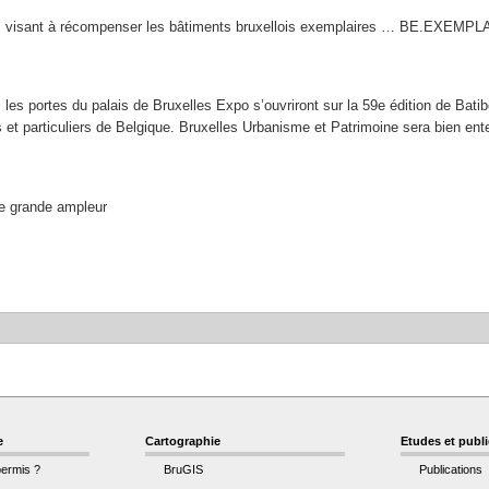
ets visant à récompenser les bâtiments bruxellois exemplaires … BE.EXEMP
 les portes du palais de Bruxelles Expo s’ouvriront sur la 59e édition de Batib
t particuliers de Belgique. Bruxelles Urbanisme et Patrimoine sera bien ente
de grande ampleur
e
Cartographie
Etudes et publ
permis ?
BruGIS
Publications