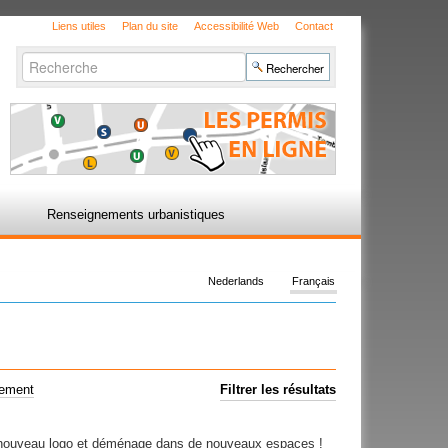
Liens utiles
Plan du site
Accessibilité Web
Contact
Chercher par
Recherche
avancée…
Renseignements urbanistiques
Nederlands
Français
uement
Filtrer les résultats
n nouveau logo et déménage dans de nouveaux espaces !