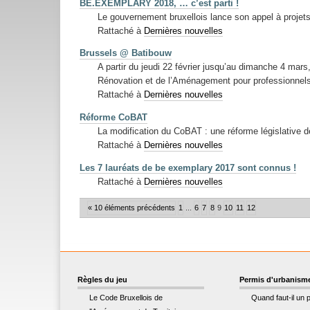
BE.EXEMPLARY 2018, … c’est parti !
Le gouvernement bruxellois lance son appel à proj
Rattaché à
Dernières nouvelles
Brussels @ Batibouw
A partir du jeudi 22 février jusqu’au dimanche 4 mars,
Rénovation et de l’Aménagement pour professionnels e
Rattaché à
Dernières nouvelles
Réforme CoBAT
La modification du CoBAT : une réforme législative 
Rattaché à
Dernières nouvelles
Les 7 lauréats de be exemplary 2017 sont connus !
Rattaché à
Dernières nouvelles
« 10 éléments précédents
1
...
6
7
8
9
10
11
12
Règles du jeu
Permis d'urbanism
Le Code Bruxellois de
Quand faut-il un 