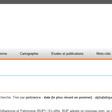
nisme
Cartographie
Etudes et publications
Mots-clés
cherche.
Trier par
pertinence
·
date (le plus récent en premier)
·
alphabétiq
es Urbanisme et Patrimoine (BUP) ! En effet, BUP adopte un nouveau nom, u