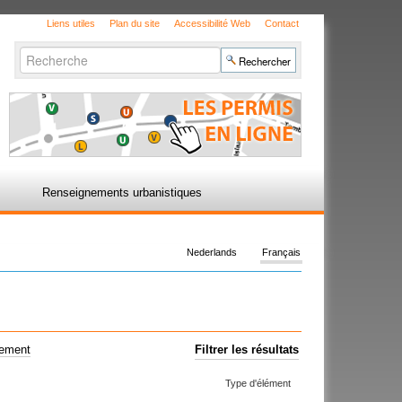
Liens utiles
Plan du site
Accessibilité Web
Contact
Chercher par
Recherche
avancée…
Renseignements urbanistiques
Nederlands
Français
uement
Filtrer les résultats
Type d'élément