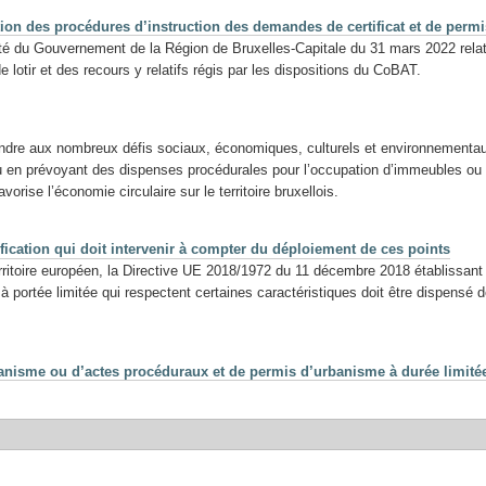
ation des procédures d’instruction des demandes de certificat et de permi
té du Gouvernement de la Région de Bruxelles-Capitale du 31 mars 2022 relatif
 lotir et des recours y relatifs régis par les dispositions du CoBAT.
pondre aux nombreux défis sociaux, économiques, culturels et environnementau
 en prévoyant des dispenses procédurales pour l’occupation d’immeubles ou d
vorise l’économie circulaire sur le territoire bruxellois.
tification qui doit intervenir à compter du déploiement de ces points
territoire européen, la Directive UE 2018/1972 du 11 décembre 2018 établissa
 à portée limitée qui respectent certaines caractéristiques doit être dispens
anisme ou d’actes procéduraux et de permis d’urbanisme à durée limité