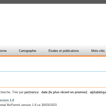
nisme
Cartographie
Etudes et publications
Mots-clés
cherche.
Trier par
pertinence
·
date (le plus récent en premier)
·
alphabétiq
ersion 1.8
ortail MyPermit version 1.8 ce 30/03/2023.