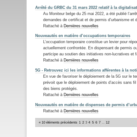
Arrêté du GRBC du 31 mars 2022 relatif à la digitalis
Au Moniteur belge du 25 mai 2022, a été publié l’arrê
demandes de certificat et de permis d’urbanisme et de
Rattaché à
Dernières nouvelles
Nouveautés en matière d’occupations temporaires
L’occupation temporaire constitue un levier pour ré
actuellement confrontée. En dispensant de permis ou
participe au soutien des initiatives non-lucratives et fa
Rattaché à
Dernières nouvelles
5G - Retrouvez ici les informations afférentes à la no
En vue de favoriser le déploiement de la 5G sur le 
prévoit que le déploiement de points d’accès sans fil
des biens protégés.
Rattaché à
Dernières nouvelles
Nouveautés en matière de dispenses de permis d’urb
Rattaché à
Dernières nouvelles
« 10 éléments précédents
1
2
3
4
5
6
7
...
12