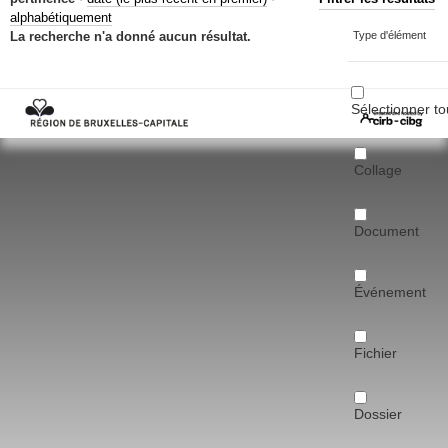
Mots-clés
alphabétiquement
La recherche n'a donné aucun résultat.
Type d'élément
Renseignements urbanistiques
Sélectionner to
Collage
Document
Événement
Fichier
Dossier