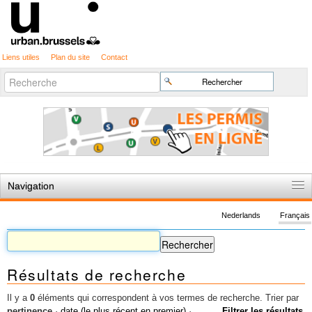
Liens utiles
Plan du site
Contact
Recherche
Chercher par
avancée…
Navigation
Accueil
Nederlands
Français
Règles du jeu
Permis d'urbanisme
Résultats de recherche
Cartographie
Etudes et publications
Il y a
0
éléments qui correspondent à vos termes de recherche.
Trier par
pertinence
·
date (le plus récent en premier)
·
Filtrer les résultats