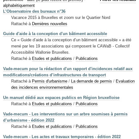
Mots-clés
alphabétiquement
L’Observatoire des bureaux n°36
Renseignements urbanistiques
Vacance 2015 à Bruxelles et zoom sur le Quartier Nord
Rattaché à
Dernières nouvelles
Guide d'aide à la conception d'un bâtiment accessible
Ce « Guide d’aide à la conception d’un bâtiment accessible » a été
mené par les 19 associations qui composent le CAWaB - Collectif
Accessibilité Wallonie Bruxelles.
Rattaché à
Etudes et publications
/
Publications
Vade-mecum pour la rédaction d'un rapport d'incidences relatif aux
modifications/créations d’infrastructures de transport
Rattaché à
Permis d'urbanisme
/
La demande de permis
/
Evaluation
des incidences environnementales
Un manuel dédié aux espaces publics en Région bruxelloise
Rattaché à
Etudes et publications
/
Publications
Vade-mecum - Les interventions sur un arbre soumises à permis
d’urbanisme - édition 2022
Rattaché à
Etudes et publications
/
Publications
Vade-mecum - Les actes et travaux temporaires - édition 2022