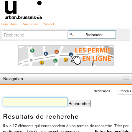
Liens utiles
Plan du site
Contact
Recherche
Chercher par
avancée…
Navigation
Accueil
Nederlands
Français
Règles du jeu
Permis d'urbanisme
Résultats de recherche
Cartographie
Etudes et publications
Il y a
17
éléments qui correspondent à vos termes de recherche.
Trier par
pertinence
·
date (le plus récent en premier)
·
Filtrer les résultats