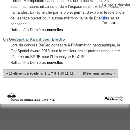
L’étude Metropolitan Landscapes est une initiative collective
Le mois dernie
d’administrations urbaines et de « l’espace ouvert », bruxelloises et
flamandes. La recherche par le projet permet d’explorer le rôle pilote
de l’espace ouvert pour la zone métropolitaine de Bruxelles et sa
Toujours
périphérie.
Rattaché à
Dernières nouvelles
Un GeoSpatial Award pour BruGIS
Lors du congrès BeGeo consacré à l’information géographique, le
GeoSpatial Award 2016 pour le meilleur projet professionnel a été
décerné au SPRB pour l’Urbanalyse BruGIS.
Rattaché à
Dernières nouvelles
« 10 éléments précédents
1
...
7
8
9
10
11
12
10 éléments suivants »