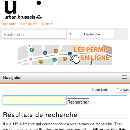
Liens utiles
Plan du site
Contact
Recherche
Chercher par
avancée…
Navigation
Accueil
Nederlands
Français
Règles du jeu
Permis d'urbanisme
Résultats de recherche
Cartographie
Etudes et publications
Il y a
119
éléments qui correspondent à vos termes de recherche.
Trier
par
pertinence
·
date (le plus récent en premier)
·
Filtrer les résultats