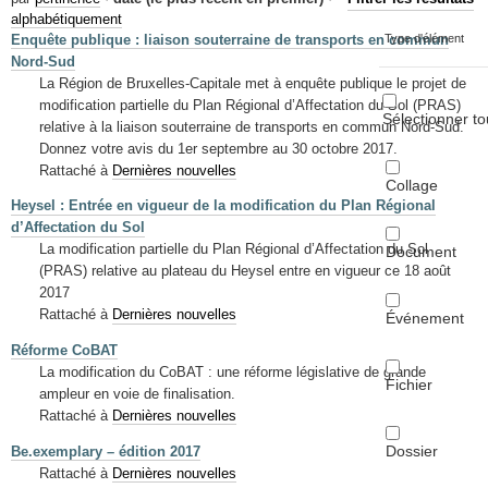
Mots-clés
alphabétiquement
Enquête publique : liaison souterraine de transports en commun
Type d'élément
Renseignements urbanistiques
Nord-Sud
La Région de Bruxelles-Capitale met à enquête publique le projet de
modification partielle du Plan Régional d’Affectation du Sol (PRAS)
Sélectionner to
relative à la liaison souterraine de transports en commun Nord-Sud.
Donnez votre avis du 1er septembre au 30 octobre 2017.
Rattaché à
Dernières nouvelles
Collage
Heysel : Entrée en vigueur de la modification du Plan Régional
d’Affectation du Sol
La modification partielle du Plan Régional d’Affectation du Sol
Document
(PRAS) relative au plateau du Heysel entre en vigueur ce 18 août
2017
Rattaché à
Dernières nouvelles
Événement
Réforme CoBAT
La modification du CoBAT : une réforme législative de grande
Fichier
ampleur en voie de finalisation.
Rattaché à
Dernières nouvelles
Dossier
Be.exemplary – édition 2017
Rattaché à
Dernières nouvelles