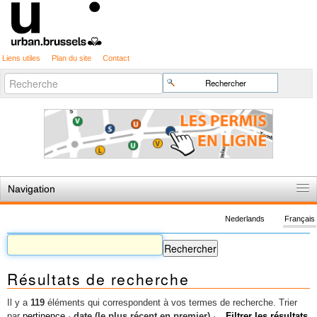
Liens utiles
Plan du site
Contact
Recherche
Chercher par
avancée…
Navigation
Accueil
Nederlands
Français
Règles du jeu
Permis d'urbanisme
Résultats de recherche
Cartographie
Etudes et publications
Il y a
119
éléments qui correspondent à vos termes de recherche.
Trier
par
pertinence
·
date (le plus récent en premier)
·
Filtrer les résultats