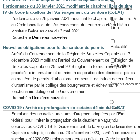
l’ordonnance du 28 janvier 2021 modifiant le chapitre IIIbis du titre
Formulaire
IV du Code bruxellois de l’Aménagement du territoire (CoBAT)
L’ordonnance du 28 janvier 2021 modifiant le chapitre IIIbis du titre IV
du Code bruxellois de l’Aménagement du territoire a été publié au
Lien
Moniteur Belge en date du 3 mai 2021.
Rattaché à
Dernières nouvelles
Actualité
Nouvelles obligations pour le demandeur de permis
Arrêté du Gouvernement de la Région de Bruxelles-Capitale du 17
décembre 2020 modifiant l’arrêté du Gouvernement de la Région de
Collection
Bruxelles Capitale du 25 avril 2019 réglant la forme ainsi que les
procédés d’information et de mise à disposition des décisions prises
en matière de permis d’urbanisme, de permis de lotir et de certificat
Éléments créés de
d’urbanisme par le collège des bourgmestre et échevins, le
fonctionnaire délégué et le Gouvernement
Rattaché à
Dernières nouvelles
Hier
COVID-19 : Arrêté de prolongation de certains délais du CoBAT
En raison des nouvelles mesures d’urgence adoptées par l’Etat
fédéral pour limiter la propagation de la deuxième vague du
La semaine der
coronavirus COVID-19, le Gouvernement de la Région de Bruxelles-
Capitale a adopté, en date du 23 décembre 2020, l’arrêté de pouvoirs
spéciaux n°2020/052 prolongeant certains délais du Code bruxellois