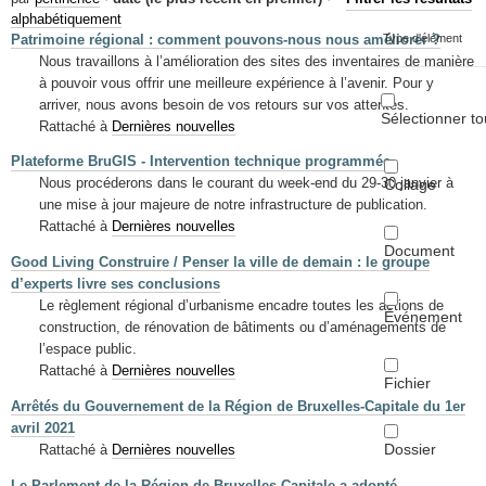
Mots-clés
alphabétiquement
Patrimoine régional : comment pouvons-nous nous améliorer ?
Type d'élément
Renseignements urbanistiques
Nous travaillons à l’amélioration des sites des inventaires de manière
à pouvoir vous offrir une meilleure expérience à l’avenir. Pour y
arriver, nous avons besoin de vos retours sur vos attentes.
Sélectionner to
Rattaché à
Dernières nouvelles
Plateforme BruGIS - Intervention technique programmée
Nous procéderons dans le courant du week-end du 29-30 janvier à
Collage
une mise à jour majeure de notre infrastructure de publication.
Rattaché à
Dernières nouvelles
Document
Good Living Construire / Penser la ville de demain : le groupe
d’experts livre ses conclusions
Le règlement régional d’urbanisme encadre toutes les actions de
Événement
construction, de rénovation de bâtiments ou d’aménagements de
l’espace public.
Rattaché à
Dernières nouvelles
Fichier
Arrêtés du Gouvernement de la Région de Bruxelles-Capitale du 1er
avril 2021
Dossier
Rattaché à
Dernières nouvelles
Le Parlement de la Région de Bruxelles-Capitale a adopté