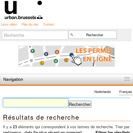
Liens utiles
Plan du site
Contact
Recherche
Chercher par
avancée…
Navigation
Accueil
Nederlands
Français
Règles du jeu
Permis d'urbanisme
Résultats de recherche
Cartographie
Etudes et publications
Il y a
23
éléments qui correspondent à vos termes de recherche.
Trier par
pertinence
·
date (le plus récent en premier)
·
Filtrer les résultats