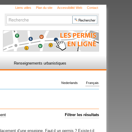
Liens utiles
Plan du site
Accessibilité Web
Contact
Chercher par
Recherche
avancée…
Renseignements urbanistiques
Nederlands
Français
ment
Filtrer les résultats
placement d’une enseigne. Faut-il un permis ? Existe-t-il