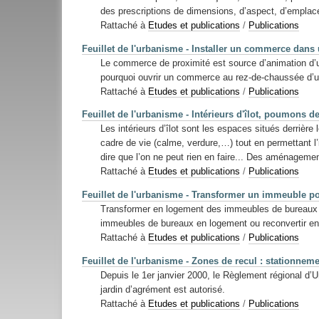
des prescriptions de dimensions, d’aspect, d’emplace
Rattaché à
Etudes et publications
/
Publications
Feuillet de l'urbanisme - Installer un commerce dan
Le commerce de proximité est source d’animation d’un q
pourquoi ouvrir un commerce au rez-de-chaussée d’u
Rattaché à
Etudes et publications
/
Publications
Feuillet de l'urbanisme - Intérieurs d'îlot, poumons de 
Les intérieurs d’îlot sont les espaces situés derrière 
cadre de vie (calme, verdure,…) tout en permettant l’i
dire que l’on ne peut rien en faire... Des aménagemen
Rattaché à
Etudes et publications
/
Publications
Feuillet de l'urbanisme - Transformer un immeuble p
Transformer en logement des immeubles de bureaux in
immeubles de bureaux en logement ou reconvertir en
Rattaché à
Etudes et publications
/
Publications
Feuillet de l'urbanisme - Zones de recul : stationnemen
Depuis le 1er janvier 2000, le Règlement régional d’
jardin d’agrément est autorisé.
Rattaché à
Etudes et publications
/
Publications