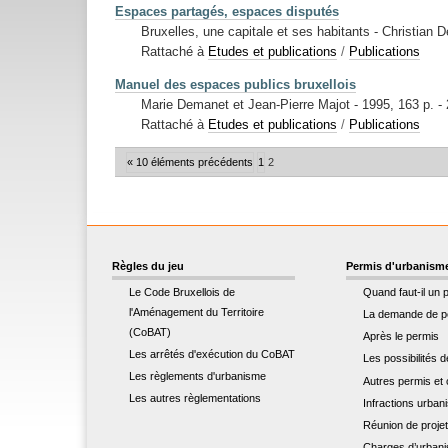
Espaces partagés, espaces disputés
Bruxelles, une capitale et ses habitants - Christian
Rattaché à
Etudes et publications
/
Publications
Manuel des espaces publics bruxellois
Marie Demanet et Jean-Pierre Majot - 1995, 163 p. -
Rattaché à
Etudes et publications
/
Publications
« 10 éléments précédents
1
2
Règles du jeu
Permis d'urbanism
Le Code Bruxellois de
Quand faut-il un 
l'Aménagement du Territoire
La demande de p
(CoBAT)
Après le permis
Les arrêtés d'exécution du CoBAT
Les possibilités 
Les règlements d'urbanisme
Autres permis et c
Les autres règlementations
Infractions urban
Réunion de proje
Charges d’urban