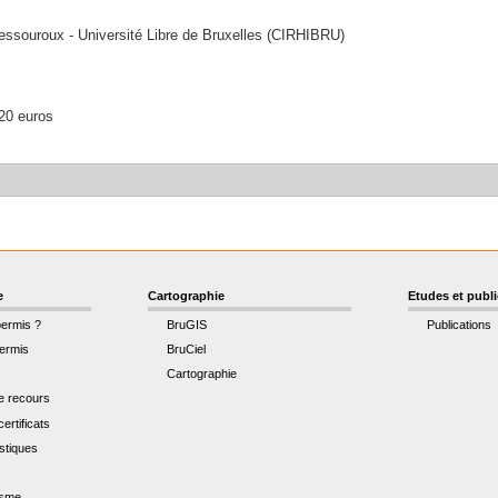
 Dessouroux - Université Libre de Bruxelles (CIRHIBRU)
 20 euros
e
Cartographie
Etudes et publ
permis ?
BruGIS
Publications
ermis
BruCiel
Cartographie
de recours
ertificats
istiques
t
isme