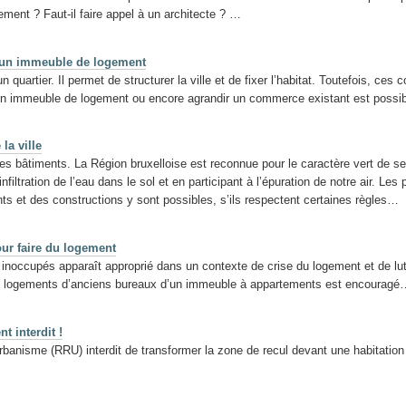
ment ? Faut-il faire appel à un architecte ? …
s un immeuble de logement
uartier. Il permet de structurer la ville et de fixer l’habitat. Toutefois, ces
n immeuble de logement ou encore agrandir un commerce existant est possibl
la ville
les bâtiments. La Région bruxelloise est reconnue pour le caractère vert de ses i
nfiltration de l’eau dans le sol et en participant à l’épuration de notre air. L
ts et des constructions y sont possibles, s’ils respectent certaines règles…
our faire du logement
occupés apparaît approprié dans un contexte de crise du logement et de lutt
 logements d’anciens bureaux d’un immeuble à appartements est encouragé… à
t interdit !
Urbanisme (RRU) interdit de transformer la zone de recul devant une habitat