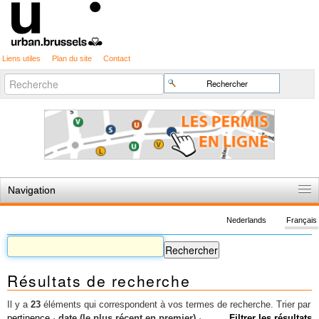
Liens utiles
Plan du site
Contact
Recherche
Chercher par
avancée…
Navigation
Accueil
Nederlands
Français
Règles du jeu
Permis d'urbanisme
Résultats de recherche
Cartographie
Etudes et publications
Il y a
23
éléments qui correspondent à vos termes de recherche.
Trier par
pertinence
·
date (le plus récent en premier)
·
Filtrer les résultats